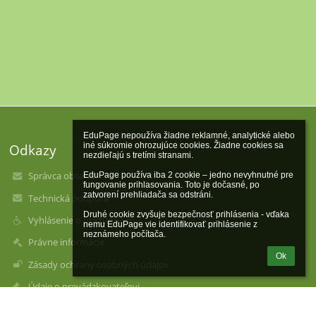
EduPage nepoužíva žiadne reklamné, analytické alebo 
iné súkromie ohrozujúce cookies. Žiadne cookies sa 
Odkazy
nezdieľajú s tretími stranami.

Správca obsahu
EduPage používa iba 2 cookie – jedno nevyhnutné pre 
fungovanie prihlasovania. Toto je dočasné, po 
zatvorení prehliadača sa odstráni.

Technická podpora
Druhé cookie zvyšuje bezpečnosť prihlásenia - vďaka 
Vyhlásenie o prístupnosti
nemu EduPage vie identifikovať prihlásenie z 
neznámeho počítača.
Právne informácie
Ok
Zásady ochrany osobných údajov
Údaje o prevádzkovateľovi
Mapa stránok