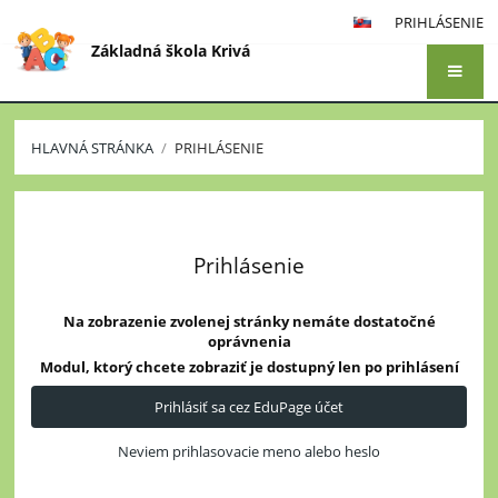
PRIHLÁSENIE
Základná škola Krivá
HLAVNÁ STRÁNKA
/
PRIHLÁSENIE
Prihlásenie
Prihlásenie
Na zobrazenie zvolenej stránky nemáte dostatočné
oprávnenia
Modul, ktorý chcete zobraziť je dostupný len po prihlásení
Prihlásiť sa cez EduPage účet
Neviem prihlasovacie meno alebo heslo