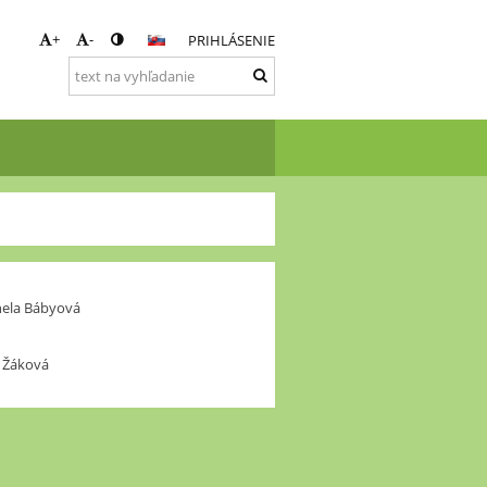
+
-
PRIHLÁSENIE
onela Bábyová
a Žáková