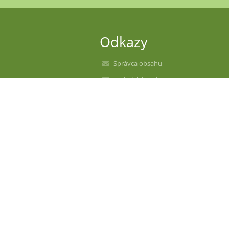
Odkazy
Správca obsahu
Technická podpora
Vyhlásenie o prístupnosti
Právne informácie
Zásady ochrany osobných údajov
Údaje o prevádzkovateľovi
Mapa stránok
O nás
Kontakt
Novinky