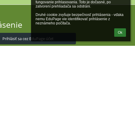
fungovanie prihlasovania. Toto je dočasné, po 
zatvorení prehliadača sa odstráni.

Druhé cookie zvyšuje bezpečnosť prihlásenia - vďaka 
nemu EduPage vie identifikovať prihlásenie z 
ásenie
neznámeho počítača.
Ok
Prihlásiť sa cez EduPage účet
iem prihlasovacie meno alebo heslo