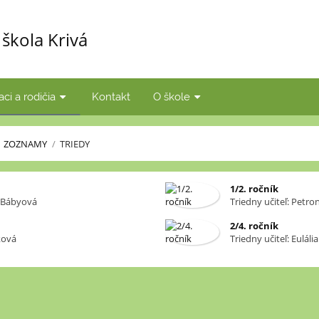
škola Krivá
aci a rodičia
Kontakt
O škole
ZOZNAMY
/
TRIEDY
1/2. ročník
a Bábyová
Triedny učiteľ: Petr
2/4. ročník
áková
Triedny učiteľ: Euláli