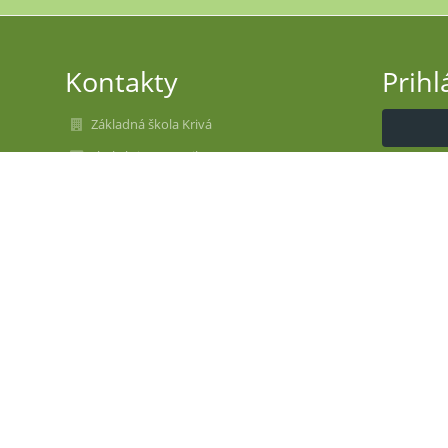
Kontakty
Prihl
Základná škola Krivá
skola.kriva@gmail.com
Nev
043 5894301
Krivá č. 136
02755 Krivá
Slovakia
00314587