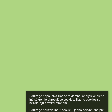
EduPage nepoužíva žiadne reklamné, analytické alebo 
iné súkromie ohrozujúce cookies. Žiadne cookies sa 
nezdieľajú s tretími stranami.

EduPage používa iba 2 cookie – jedno nevyhnutné pre 