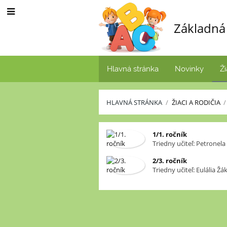
Základná 
Hlavná stránka
Novinky
Ži
HLAVNÁ STRÁNKA
/
ŽIACI A RODIČIA
/
Triedy
1/1. ročník
Triedny učiteľ: Petronel
2/3. ročník
Triedny učiteľ: Eulália Ž