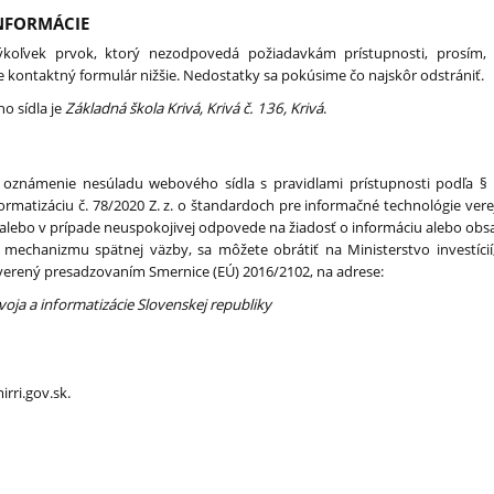
NFORMÁCIE
koľvek prvok, ktorý nezodpovedá požiadavkám prístupnosti, prosím, 
te kontaktný formulár nižšie. Nedostatky sa pokúsime čo najskôr odstrániť.
 sídla je
Základná škola Krivá, Krivá č. 136, Krivá
.
 oznámenie nesúladu webového sídla s pravidlami prístupnosti podľa §
nformatizáciu č. 78/2020 Z. z. o štandardoch pre informačné technológie vere
 alebo v prípade neuspokojivej odpovede na žiadosť o informáciu alebo obsa
 mechanizmu spätnej väzby, sa môžete obrátiť na Ministerstvo investícií
overený presadzovaním Smernice (EÚ) 2016/2102, na adrese:
zvoja a informatizácie Slovenskej republiky
rri.gov.sk.