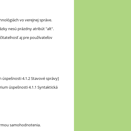
hnológiách vo verejnej správe.
ázky nesú prázdny atribút "alt".
itateľnosť aj pre používateľov
m úspešnosti 4.1.2 Stavové správy]
rium úspešnosti 4.1.1 Syntaktická
 formou samohodnotenia.