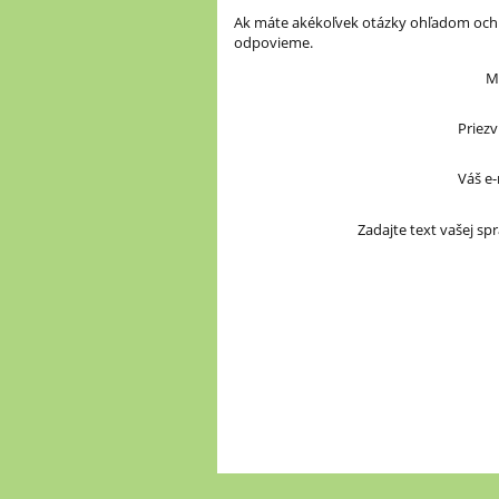
Ak máte akékoľvek otázky ohľadom ochr
odpovieme.
M
Priezv
Váš e-
Zadajte text vašej spr