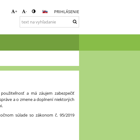
+
-
PRIHLÁSENIE
 použiteľnosť a má záujem zabezpečiť
 správe a o zmene a doplnení niektorých
i.
iastočnom súlade so zákonom č. 95/2019