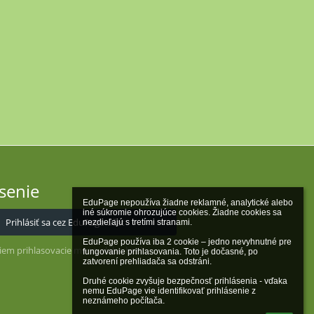
ásenie
EduPage nepoužíva žiadne reklamné, analytické alebo 
iné súkromie ohrozujúce cookies. Žiadne cookies sa 
Prihlásiť sa cez EduPage účet
nezdieľajú s tretími stranami.

EduPage používa iba 2 cookie – jedno nevyhnutné pre 
iem prihlasovacie meno alebo heslo
fungovanie prihlasovania. Toto je dočasné, po 
zatvorení prehliadača sa odstráni.

Druhé cookie zvyšuje bezpečnosť prihlásenia - vďaka 
nemu EduPage vie identifikovať prihlásenie z 
neznámeho počítača.