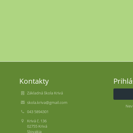
Kontakty
Prihl
Základná škola Krivá
skola.kriva@gmail.com
Nev
043 5894301
Krivá č. 136
02755 Krivá
Slovakia