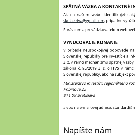
SPÄTNÁ VÄZBA A KONTAKTNÉ I
Ak na našom webe identifikujete aký
skola.kriva@gmail.com
, prípadne využi
Správcom a prevádzkovateľom webového
VYNUCOVACIE KONANIE
V prípade neuspokojivej odpovede na
Slovenskej republiky pre investície a i
Z. z. v rámci mechanizmu spätnej väzby
zákona č. 95/2019 Z. z. o ITVS v rámci
Slovenskej republiky, ako na subjekt p
Ministerstvo investícií, regionálneho ro
Pribinova 25
811 09 Bratislava
alebo na e-mailovej adrese: standard@mi
Napíšte nám