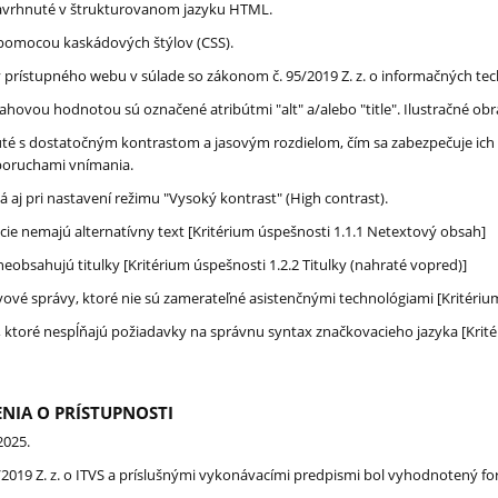
navrhnuté v štrukturovanom jazyku HTML.
 pomocou kaskádových štýlov (CSS).
y prístupného webu v súlade
so zákonom č. 95/2019 Z. z. o informačných tec
ahovou hodnotou sú označené atribútmi "alt" a/alebo "title". Ilustračné obr
té s dostatočným kontrastom a jasovým rozdielom, čím sa zabezpečuje ich č
poruchami vnímania.
 aj pri nastavení režimu "Vysoký kontrast" (High contrast).
ie nemajú alternatívny text [Kritérium úspešnosti 1.1.1 Netextový obsah]
obsahujú titulky [Kritérium úspešnosti 1.2.2 Titulky (nahraté vopred)]
ové správy, ktoré nie sú zamerateľné asistenčnými technológiami [Kritériu
 ktoré nespĺňajú požiadavky na správnu syntax značkovacieho jazyka [Krité
NIA O PRÍSTUPNOSTI
2025.
/2019 Z. z. o ITVS a príslušnými vykonávacími predpismi bol vyhodnotený