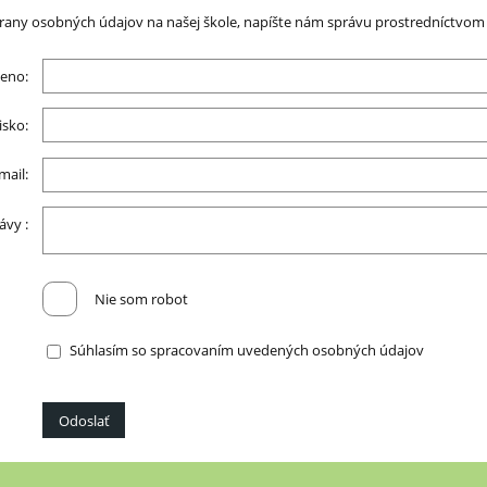
any osobných údajov na našej škole, napíšte nám správu prostredníctvom t
eno:
isko:
mail:
ávy :
Nie som robot
Súhlasím so spracovaním uvedených osobných údajov