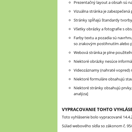
Prezentačný layout a obsah sú 
Vizuálna stránka je zabezpečená
Stránky spĺňajú štandardy tvorb
Všetky obrázky a fotografie s obs
Farby textu a pozadia sú navrhnu
so zrakovým postihnutím alebo 
Webová stránka je plne použiteľná
Niektoré obrázky nesúce informác
Videozáznamy (nahraté vopred) ne
Niektoré formuláre obsahujú stav
Niektoré stránky obsahujú prvky,
analýza]
VYPRACOVANIE TOHTO VYHLÁSE
Toto vyhlásenie bolo vypracované 14.4.
Súlad webového sídla so zákonom č. 95