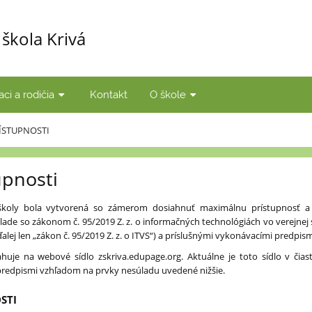
škola Krivá
aci a rodičia
Kontakt
O škole
ÍSTUPNOSTI
upnosti
školy bola vytvorená so zámerom dosiahnuť maximálnu prístupnosť a
lade so zákonom č. 95/2019 Z. z. o informačných technológiách vo verejnej
lej len „zákon č. 95/2019 Z. z. o ITVS“) a príslušnými vykonávacími predpism
ahuje na webové sídlo zskriva.edupage.org. Aktuálne je toto sídlo v č
i predpismi vzhľadom na prvky nesúladu uvedené nižšie.
STI