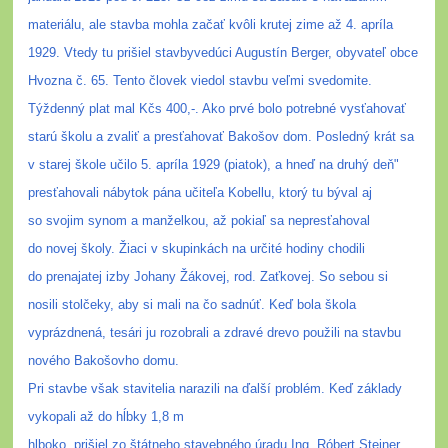
materiálu, ale stavba mohla začať kvôli krutej zime až
4. apríla
1929. Vtedy tu prišiel stavbyvedúci Augustín Berger, obyvateľ obce
Hvozna č. 65. Tento človek viedol stavbu veľmi svedomite.
Týždenný plat mal Kčs 400,-. Ako prvé bolo potrebné vysťahovať
starú školu a zvaliť a presťahovať Bakošov dom. Posledný krát sa
v starej škole učilo 5
. apríla 1929 (piatok), a hneď na druhý deň"
presťahovali nábytok pána učiteľa Kobellu, ktorý tu býval aj
so svojim synom a manželkou, až pokiaľ sa nepresťahoval
do novej školy. Žiaci v skupinkách na určité hodiny chodili
do prenajatej izby Johany Žákovej, rod. Zaťkovej. So sebou si
nosili stolčeky, aby si mali na čo sadnúť.
Keď bola škola
vyprázdnená, tesári ju rozobrali a zdravé drevo použili na stavbu
nového Bakošovho domu.
Pri stavbe však stavitelia narazili na ďalší problém. Keď základy
vykopali až do hĺbky 1,8 m
hlboko, prišiel zo štátneho stavebného úradu Ing. Róbert Steiner,