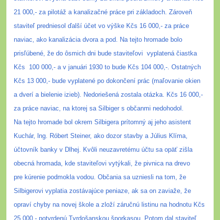
21 000,- za pilotáž a kanalizačné práce pri základoch. Zároveň
staviteľ predniesol ďalší účet vo výške Kčs 16 000,- za práce
naviac, ako kanalizácia dvora a pod. Na tejto hromade bolo
prisľúbené, že do ôsmich dni bude staviteľovi
vyplatená čiastka
Kčs
100 000,- a v januári 1930 to bude Kčs 104 000,-. Ostatných
Kčs 13 000,- bude vyplatené po dokončení prác (maľovanie okien
a dverí a bielenie izieb). Nedoriešená zostala otázka. Kčs 16 000,-
za práce naviac, na ktorej sa Silbiger s občanmi nedohodol.
Na tejto hromade bol okrem Silbigera prítomný aj jeho asistent
Kuchár, lng. Róbert Steiner, ako dozor stavby a Július Klíma,
účtovník banky v Dlhej. Kvôli neuzavretému účtu sa opäť zišla
obecná hromada, kde staviteľovi vytýkali, že pivnica na drevo
pre kúrenie podmokla vodou. Občania sa uzniesli na tom, že
Silbigerovi vyplatia zostávajúce peniaze, ak sa on zaviaže, že
opraví chyby na novej škole a zloží záručnú listinu na hodnotu Kčs
25 000,- potvrdenú Tvrdošanskou šporkasou. Potom dal staviteľ