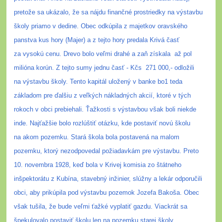
pretože sa ukázalo, že sa nájdu finančné prostriedky na výstavbu
školy priamo v dedine. Obec odkúpila z majetkov oravského
panstva kus hory (Majer) a z tejto hory predala Krivá časť
za vysokú cenu. Drevo bolo veľmi drahé a zaň získala
až pol
milióna korún. Z tejto sumy jednu časť - Kčs
271 000,- odložili
na výstavbu školy. Tento kapitál uložený v banke bo1 teda
základom pre ďalšiu z veľkých nákladných akcií, ktoré v tých
rokoch v obci prebiehali.
Ťažkosti s výstavbou však boli niekde
inde. Najťažšie bolo rozlúštiť otázku, kde postaviť novú školu
na akom pozemku. Stará škola bola postavená na malom
pozemku, ktorý nezodpovedal požiadavkám pre výstavbu. Preto
10. novembra 1928, keď bola v Krivej komisia zo štátneho
inšpektorátu z Kubína, stavebný inžinier, slúžny a lekár odporučili
obci, aby prikúpila pod výstavbu pozemok Jozefa Bakoša. Obec
však tušila, že bude veľmi ťažké vyplatiť gazdu. Viackrát sa
špekulovalo postaviť školu len na pozemku starej školy