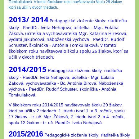
Tomkuliaková. V tomto školskom roku navštevovalo školu 29 žiakov,
ktorí sa učili v dvoch triedach.
2013/ 2014
Pedagogické zloženie školy: riaditeľka
školy - PaedDr. Iveta Nehajová, učiteľka - Mgr. Eulália
Žáková, učiteľka a vychovávateľka Mgr. Katarína Hírešová,
vydatá Jakubcová, náboženská výchova - PaedDr. Rudolf
Schuster, školníčka - Antónia Tomkuliaková. V tomto
školskom roku navštevovalo školu spolu 26 žiakov, ktorí sa
učili v dvoch triedach.
2014/2015
Pedagogické zloženie školy: riaditeľka
školy - PaedDr. Iveta Nehajová, učiteľka - Mgr. Eulália
Žáková, vychovávateľka - Bc. Antónia Bírová, Náboženská
výchova - PaedDr. Rudolf Schuster, školníčka - Antónia
Tomkuliaková.
V školskom roku 2014/2015 navštevovalo školu 29 žiakov,
ktorí sa učili v 2 triedach. 1. triedu tvorí 1. a 3. ročník, spolu
17 žiakov - tr. uč. Mgr. Žáková, 2. triedu tvorí 2. a 4. ročník,
spolu 12 žiakov - tr. uč. PaedDr. Iveta Nehajová.
2015/2016
Pedagogické zloženie školy: riaditeľka školy