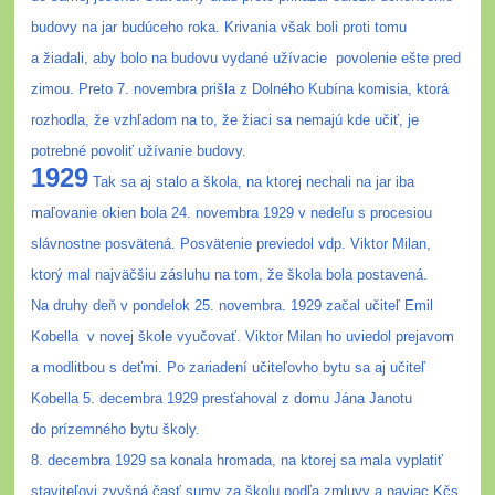
budovy na jar budúceho roka. Krivania však boli proti tomu
a žiadali, aby bolo na budovu vydané užívacie
povolenie ešte pred
zimou. Preto 7. novembra prišla z Dolného Kubína komisia, ktorá
rozhodla, že vzhľadom na to, že žiaci sa nemajú kde učiť, je
potrebné povoliť užívanie budovy.
1929
Tak sa aj stalo a škola, na ktorej nechali na jar iba
maľovanie okien bola 24. novembra 1929 v nedeľu s procesiou
slávnostne posvätená. Posvätenie previedol vdp. Viktor Milan,
ktorý mal najväčšiu zásluhu na tom, že škola bola postavená.
Na druhy deň v pondelok 25. novembra. 1929 začal učiteľ Emil
Kobella
v novej škole vyučovať. Viktor Milan ho uviedol prejavom
a modlitbou s deťmi. Po zariadení učiteľovho bytu sa aj učiteľ
Kobella 5. decembra 1929 presťahoval z domu Jána Janotu
do prízemného bytu školy.
8. decembra 1929 sa konala hromada, na ktorej sa mala vyplatiť
staviteľovi zvyšná časť sumy za školu podľa zmluvy a naviac Kčs