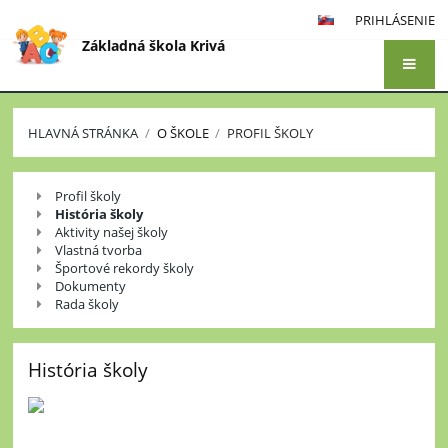
PRIHLÁSENIE
Základná škola Krivá
HLAVNÁ STRÁNKA
/
O ŠKOLE
/
PROFIL ŠKOLY
Profil
Profil školy
školy
História školy
Aktivity našej školy
Vlastná tvorba
Športové rekordy školy
Dokumenty
Rada školy
História školy