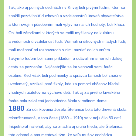
Tak, ako aj po iných dedinách i v Krivej boli prvými ľuďmi, ktorí sa
snažili pozdvihnúť duchovnú a vzdelanostnú úroveň obyvateľstva
a ktorí svojím pôsobením mali vplyv na na ich hodnoty, boli kňazi.
Oni boli zárodkami v ktorých sa rodili myšlienky na kultúrnu
a vedomostnú vzdelanosť ľudí. Všímali si šikovných mladých ľudí,
mali možnosť pri rozhovoroch s nimi nazrieť do ich vnútra.
Takýmto ľuďom boli sami príkladom a udávali im smer ich ďalšej
cesty za poznaním. Najčastejšie sa im venovali sami farári
osobne. Keď však boli podmienky a správca farnosti bol značne
uvedomelý, vznikali prvé školy, kde za pomoci občanov hľadali
vhodných učiteľov na výchovu detí. Tak aj za prvého krivského
farára bola založená jednotriedna škola v rodinom dome.
1880
Za účinkovania Jozefa Štefanicu bola táto drevená škola
rekonštruovaná, v tom čase (1880 – 1910) sa v nej učilo 80 detí.
Inšpektorát naliehal, aby sa zriadila aj druhá trieda, ale Štefanica
toto odoprel a argumentoval tým, že veľa mužov odchádza