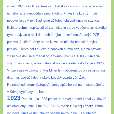
v roku 1923 a to 6. septembra. Dostal sa do sporu s organizáciou
učiteľov a tá vypovedala proti škole v Krivej štrajk, s tým, že
nepovolila celý rok žiadnemu učiteľovi obsadiť krivskú stanicu.
Bolo to veľmi nespravodlivé zamiešanie sa do vyučovania, nakoľko
týmto najviac utrpeli deti. Ich štrajku si nevšimol Andrej LIPČEI,
pucovský učiteľ, ktorý sa do Krivej za učiteľa napriek štrajku
prihlásil. Tento bol za učiteľa napokon aj zvolený, ale za prevoz
z Pucova do Krivej žiadal od Krivanov asi Kčs 1600,-. Krivania
s tým nesúhlasili, a tak ostala škola neobsadená do 19. júla 1923.
V tom čase vyučoval Viktor Milan len náboženstvo a cez zimu asi
dva mesiace učil deti v škole krivský gazda Ján Žák.
Po nedohodnutom nástupe Andreja Lipčeiho bol na miesto učiteľa
v Krivej vypísaný konkurz .
1923
Dňa 19. júla 1923 prišiel do Krivej a hneď začal vyučovať
diplomovaný učiteľ Emil KOBELLA, rodák z Dolnej Lehoty. Tento
vyučoval krivské deti plných sedem rokov. Spolu s Viktorom