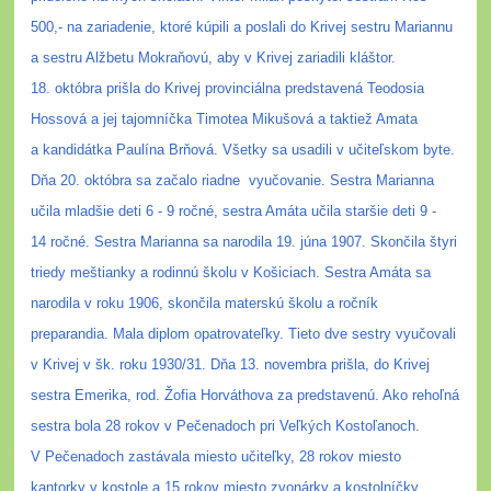
500,- na zariadenie, ktoré kúpili a poslali do Krivej sestru Mariannu
a sestru Alžbetu Mokraňovú, aby v Krivej zariadili kláštor.
18. októbra prišla do Krivej provinciálna predstavená Teodosia
Hossová a jej tajomníčka Timotea Mikušová a taktiež Amata
a kandidátka Paulína Brňová. Všetky sa usadili v učiteľskom byte.
Dňa 20. októbra sa začalo riadne
vyučovanie. Sestra Marianna
učila mladšie deti 6 - 9 ročné, sestra Amáta učila staršie deti 9 -
14 ročné. Sestra Marianna sa narodila 19. júna 1907. Skončila štyri
triedy meštianky a rodinnú školu v Košiciach. Sestra Amáta sa
narodila v roku 1906, skončila materskú školu a ročník
preparandia. Mala diplom opatrovateľky. Tieto dve sestry vyučovali
v Krivej v šk. roku 1930/31.
Dňa 13. novembra prišla, do Krivej
sestra Emerika, rod. Žofia Horváthova za predstavenú. Ako rehoľná
sestra bola 28 rokov v Pečenadoch pri Veľkých Kostoľanoch.
V Pečenadoch zastávala miesto učiteľky, 28 rokov miesto
kantorky v kostole a 15 rokov miesto zvonárky a kostolníčky.