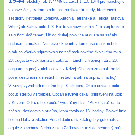
1944
Školský rok 1944/45 sa začal 1. 10. 1944 pre nepokojné
vojnové časy. V tomto roku boli na škole tri triedy, ktoré viedli
sestričky Petronela Lofajová, Antónia Tatranská a Felícia Hajková.
Všetkých žiakov bolo 126. Bol to vojnový rok a v školskej kronike
sa o ňom dočítame: "Už od druhej polovice augusta sa začalo
nad nami zmrákať. Nemeckí okupanti v tom čase u nás neboli,
a tak sa všetko pripravovalo na začiatok nového školského roka.
23. augusta však partizáni zatarasili tunel na hlavnej trati a 29.
augusta sa prvý z nich objavili v Krivej. Občania zatarasili na ich
povel cestu asi na šiestich miestach a tak sa pripravili na boj“.
V Krivej vyvrcholili miestne boje 8. októbra. Okolo deviatej bolo
počuť streľbu v Podbieli. Občania Krivej čakali pripravení na útok
v Krivom. Odrazu bolo počuť výstražný hlas: "Pozor" a už sa to
začalo. Nasledovala streľba, ktorá trvala do 13. hodiny. Bojové línie
boli na Holici a Skalici. Ponad dedinu hvižďali guľky guľometov
a gule z kanónov. Jedna z nich Zaťkovcom rozbila ochranný múr.