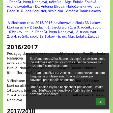
- PaedDr. Iveta Nehajová, učiteľka - Mgr. Eulália Žáková,
vychovávateľka - Bc. Antónia Bírová, Náboženská výchova -
PaedDr. Rudolf Schuster, školníčka - Antónia Tomkuliaková.
V školskom roku 2015/2016 navštevovalo školu 33 žiakov,
ktorí sa učili v 2 triedach. 1. triedu tvorí 1. a 3. ročník, spolu
16 žiakov - tr. uč. PaedDr. Iveta Nehajová, 2. triedu tvorí
2. a 4. ročník, spolu 17 žiakov - tr. uč. Mgr. Eulália Žáková.
2016/2017
Pedagogické zloženie školy: riaditeľka školy - PaedDr. Iveta
Nehajová
EduPage nepoužíva žiadne reklamné, analytické alebo 
iné súkromie ohrozujúce cookies. Žiadne cookies sa 
učiteľka - Mgr. Eulália Žáková, vychovávateľka - Bc. Antónia
nezdieľajú s tretími stranami.

Bírová, Náboženská výchova - PaedDr. Rudolf Schuster,
školníčka - Antónia Tomkuliaková.
EduPage používa iba 2 cookie – jedno nevyhnutné pre 
fungovanie prihlasovania. Toto je dočasné, po 
zatvorení prehliadača sa odstráni.

V školskom roku 2015/2016 navštevovalo školu 30 žiakov,
ktorí sa učili v 2 triedach. 1. triedu tvorí 1. a 3. ročník, spolu
Druhé cookie zvyšuje bezpečnosť prihlásenia - vďaka 
14 žiakov, triedna učiteľka Mgr. Eulália Žáková. 2. triedu tvorí
nemu EduPage vie identifikovať prihlásenie z 
neznámeho počítača.
2. a 4. ročník, spolu 16 žiakov, triedna učiteľka PaedDr. Iveta
Nehajová.
Ok
2017/2018