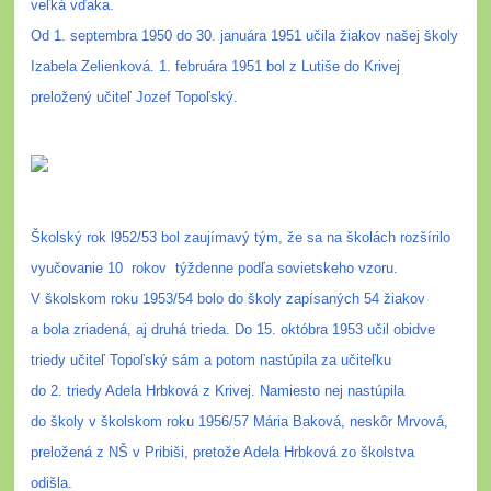
veľká vďaka.
Od 1. septembra 1950 do 30. januára 1951 učila žiakov našej školy
Izabela Zelienková. 1. februára 1951 bol z Lutiše do Krivej
preložený učiteľ Jozef Topoľský.
Školský rok l952/53 bol zaujímavý tým, že sa na školách rozšírilo
vyučovanie 10
rokov
týždenne podľa sovietskeho vzoru.
V školskom roku 1953/54 bolo do školy zapísaných 54 žiakov
a bola zriadená, aj druhá trieda. Do 15. októbra 1953 učil obidve
triedy učiteľ Topoľský sám a potom nastúpila za učiteľku
do 2. triedy Adela Hrbková z Krivej. Namiesto nej nastúpila
do školy v školskom roku 1956/57 Mária Baková, neskôr Mrvová,
preložená z NŠ v Pribiši, pretože Adela Hrbková zo školstva
odišla.