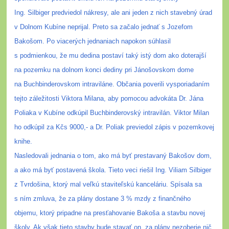
Ing. Silbiger predviedol nákresy, ale ani jeden z nich stavebný úrad
v Dolnom Kubíne neprijal. Preto sa začalo jednať s Jozefom
Bakošom. Po viacerých jednaniach napokon súhlasil
s podmienkou, že mu dedina postaví taký istý dom ako doterajší
na pozemku na dolnom konci dediny pri Jánošovskom dome
na Buchbinderovskom intraviláne. Občania poverili vysporiadaním
tejto záležitosti Viktora Milana, aby pomocou advokáta Dr. Jána
Poliaka v Kubíne odkúpil Buchbinderovský intravilán. Viktor Milan
ho odkúpil za Kčs 9000,- a Dr. Poliak previedol zápis v pozemkovej
knihe.
Nasledovali jednania o tom, ako má byť prestavaný Bakošov dom,
a ako má byť postavená škola. Tieto veci riešil Ing. Viliam Silbiger
z Tvrdošina, ktorý mal veľkú staviteľskú kanceláriu. Spísala sa
s ním zmluva, že za plány dostane 3 % mzdy z finančného
objemu, ktorý pripadne na presťahovanie Bakoša a stavbu novej
školy. Ak však tieto stavby bude stavať on, za plány nezoberie nič.