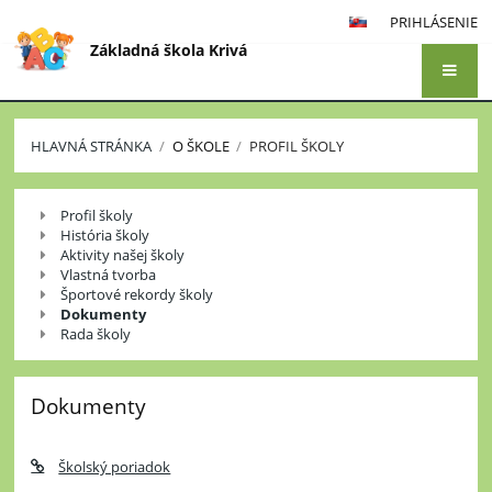
PRIHLÁSENIE
Základná škola Krivá
HLAVNÁ STRÁNKA
/
O ŠKOLE
/
PROFIL ŠKOLY
Profil
Profil školy
školy
História školy
Aktivity našej školy
Vlastná tvorba
Športové rekordy školy
Dokumenty
Rada školy
Dokumenty
Školský poriadok