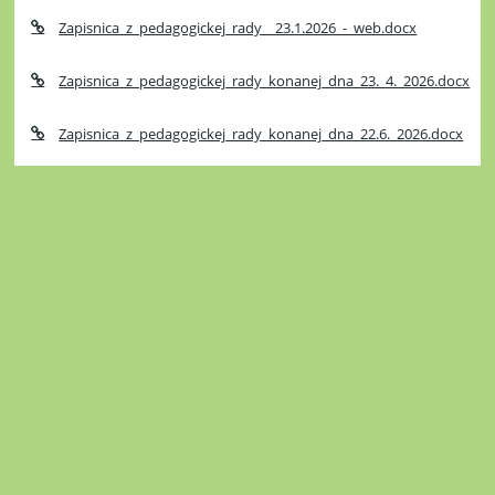
Zapisnica_z_pedagogickej_rady__23.1.2026_-_web.docx
Zapisnica_z_pedagogickej_rady_konanej_dna_23._4._2026.docx
Zapisnica_z_pedagogickej_rady_konanej_dna_22.6._2026.docx