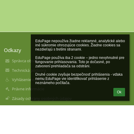
EduPage nepoužíva žiadne reklamné, analytické alebo 
iné súkromie ohrozujúce cookies. Žiadne cookies sa 
Odkazy
nezdieľajú s tretími stranami.

EduPage používa iba 2 cookie – jedno nevyhnutné pre 
Správca obsahu
fungovanie prihlasovania. Toto je dočasné, po 
zatvorení prehliadača sa odstráni.

Technická podpora
Druhé cookie zvyšuje bezpečnosť prihlásenia - vďaka 
nemu EduPage vie identifikovať prihlásenie z 
Vyhlásenie o prístupnosti
neznámeho počítača.
Právne informácie
Ok
Zásady ochrany osobných údajov
Údaje o prevádzkovateľovi
Mapa stránok
O nás