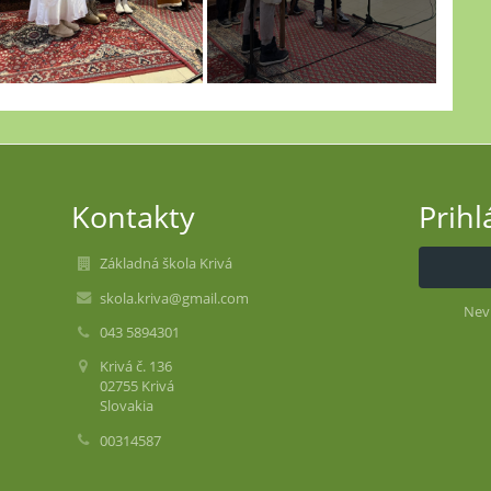
Kontakty
Prihl
Základná škola Krivá
skola.kriva@gmail.com
Nev
043 5894301
Krivá č. 136
02755 Krivá
Slovakia
00314587