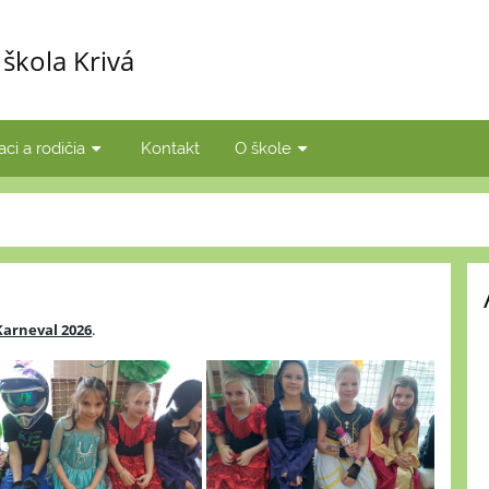
škola Krivá
aci a rodičia
Kontakt
O škole
Karneval 2026
.