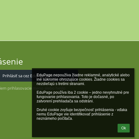
ásenie
Prihlásiť sa cez EduPage účet
EduPage nepoužíva žiadne reklamné, analytické alebo 
iné súkromie ohrozujúce cookies. Žiadne cookies sa 
nezdieľajú s tretími stranami.

iem prihlasovacie meno alebo heslo
EduPage používa iba 2 cookie – jedno nevyhnutné pre 
fungovanie prihlasovania. Toto je dočasné, po 
zatvorení prehliadača sa odstráni.

Druhé cookie zvyšuje bezpečnosť prihlásenia - vďaka 
nemu EduPage vie identifikovať prihlásenie z 
neznámeho počítača.
Ok